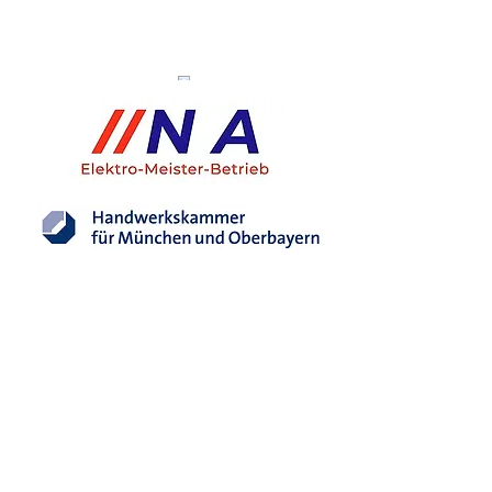
عضو مسجل في
غرفة الحرف في ميونيخ وبافاريا العليا
طلب الاتصال
أدخل الاسم