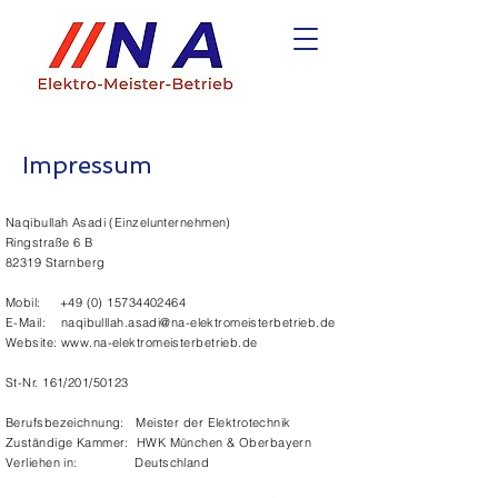
Impressum
Naqibullah Asadi (Einzelunternehmen)
Ringstraße 6 B
82319 Starnberg
Mobil:
+49 (0) 15734402464
E-Mail:
naqibulllah.asadi@na-elektromeisterbetrieb.de
Website: www.na-elektromeisterbetrieb.de
St-Nr. 161/201/50123
Berufsbezeichnung: Meister der Elektrotechnik
Zuständige Kammer: HWK München & Oberbayern
Verliehen in: Deutschland